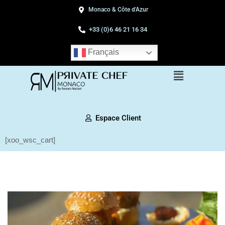
Monaco & Côte d'Azur
+33 (0)6 46 21 16 34
Français
Espace Client
[xoo_wsc_cart]