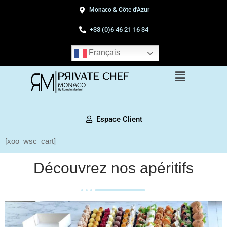
Monaco & Côte d'Azur
+33 (0)6 46 21 16 34
Français
Espace Client
[xoo_wsc_cart]
Découvrez nos apéritifs