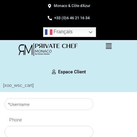
Monaco & Côte d'Azur
+33 (0)6 46 21 16 34
Français
Espace Client
[xoo_wsc_cart]
Phone