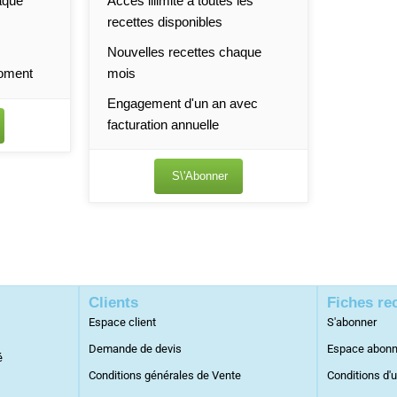
aque
Accès illimité à toutes les
recettes disponibles
Nouvelles recettes chaque
moment
mois
Engagement d'un an avec
facturation annuelle
S\'abonner
Clients
Fiches re
Espace client
S'abonner
Demande de devis
Espace abon
é
Conditions générales de Vente
Conditions d'u