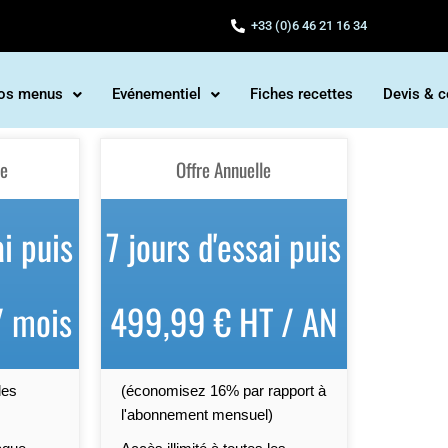
+33 (0)6 46 21 16 34
os menus
Evénementiel
Fiches recettes
Devis & c
le
Offre Annuelle
ai puis
7 jours d'essai puis
/ mois
499,99 € HT / AN
les
(économisez 16% par rapport à
l'abonnement mensuel)