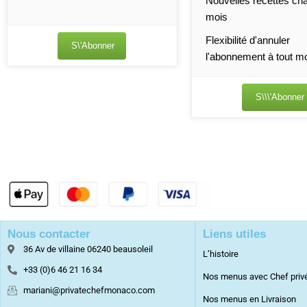
Nouvelles recettes ch
mois
Flexibilité d'annuler
S\'abonner
l'abonnement à tout 
S\\\'abonner
Nous contacter
Liens utiles
36 Av de villaine 06240 beausoleil
L’histoire
+33 (0)6 46 21 16 34
Nos menus avec Chef priv
mariani@privatechefmonaco.com
Nos menus en Livraison