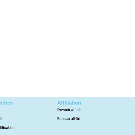
cettes
Affiliation
Devenir affilié
né
Espace affilié
tilisation