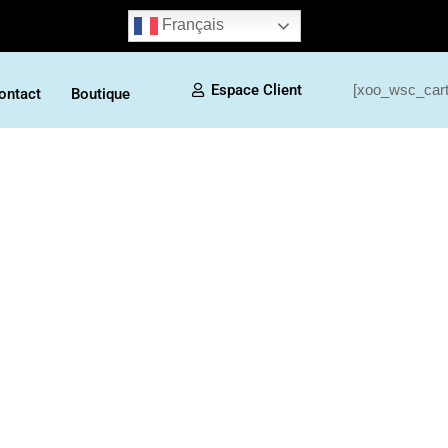
Français
Espace Client
[xoo_wsc_cart
ontact
Boutique